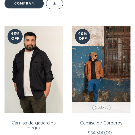
COMPRAR
43
%
40
%
OFF
OFF
2 colores
Camisa de Corderoy
Camisa de gabardina
negra
$64.300,00