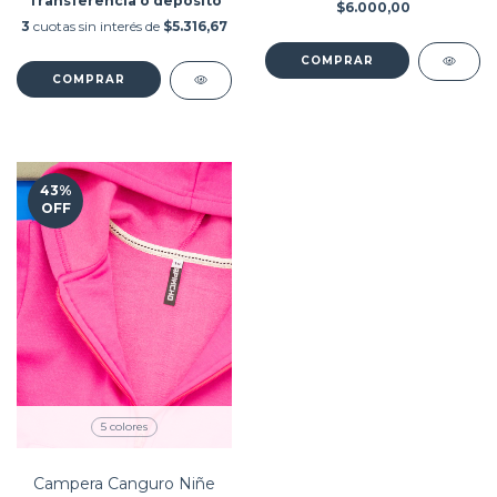
Transferencia o depósito
$6.000,00
3
cuotas sin interés de
$5.316,67
COMPRAR
COMPRAR
43
%
OFF
5 colores
Campera Canguro Niñe