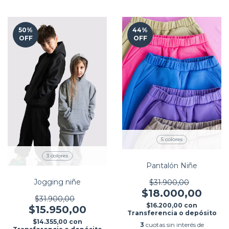
50
%
44
%
OFF
OFF
5 colores
3 colores
Pantalón Niñe
Jogging niñe
$31.900,00
$18.000,00
$31.900,00
$16.200,00
con
$15.950,00
Transferencia o depósito
$14.355,00
con
3
cuotas sin interés de