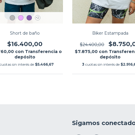
+2
Biker Estampada
Short de baño
$8.750,
$16.400,00
$24.400,00
$7.875,00
con
Transferen
760,00
con
Transferencia o
depósito
depósito
3
cuotas sin interés de
$2.916,
cuotas sin interés de
$5.466,67
Sigamos conectad