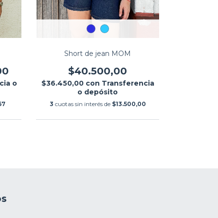
Biker d
Short de jean MOM
00
$2
$40.500,00
cia o
$24.300,
$36.450,00
con
Transferencia
o depósito
67
3
cuotas si
3
cuotas sin interés de
$13.500,00
os