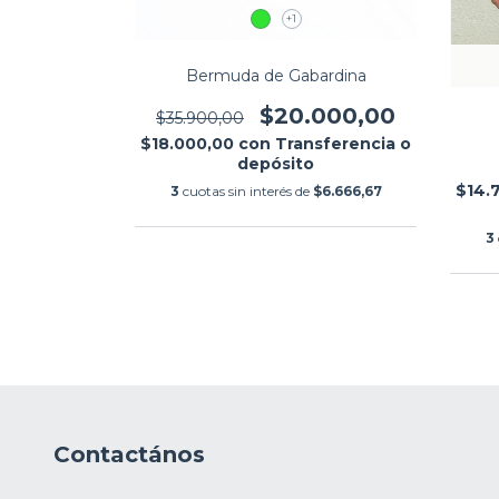
+1
Bermuda de Gabardina
$20.000,00
$35.900,00
OM negro
$18.000,00
con
Transferencia o
,00
depósito
$14.
nsferencia
3
cuotas sin interés de
$6.666,67
o
3
$13.500,00
Contactános