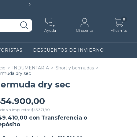
10% DE DESCUENTO CON
0
Ayuda
Mi cuenta
Mi carrito
ORISTAS
DESCUENTOS DE INVIERNO
cio
>
INDUMENTARIA
>
Short y bermudas
>
rmuda dry sec
ermuda dry sec
$54.900,00
cio sin impuestos
$45.371,90
49.410,00
con
Transferencia o
epósito