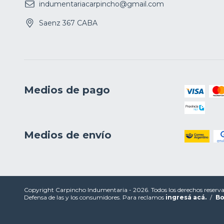
indumentariacarpincho@gmail.com
Saenz 367 CABA
Medios de pago
Medios de envío
Copyright Carpincho Indumentaria - 2026. Todos los derechos reserva
Defensa de las y los consumidores. Para reclamos
ingresá acá.
/
Bo