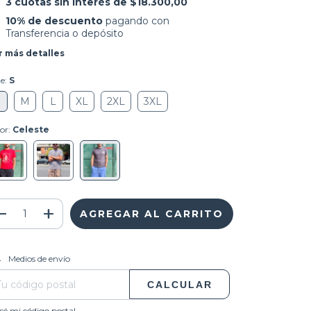
3
cuotas sin interés de
$18.300,00
10% de descuento
pagando con
Transferencia o depósito
r más detalles
le:
S
S
M
L
XL
2XL
3XL
or:
Celeste
CAMBIAR CP
regas para el CP:
Medios de envío
CALCULAR
sé mi código postal