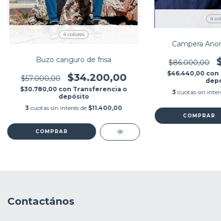
4 co
4 colores
Campera Anora
Buzo canguro de frisa
$86.000,00
$46.440,00
con
$34.200,00
$57.000,00
depó
$30.780,00
con
Transferencia o
3
cuotas sin inte
depósito
3
cuotas sin interés de
$11.400,00
COMPRAR
COMPRAR
Contactános