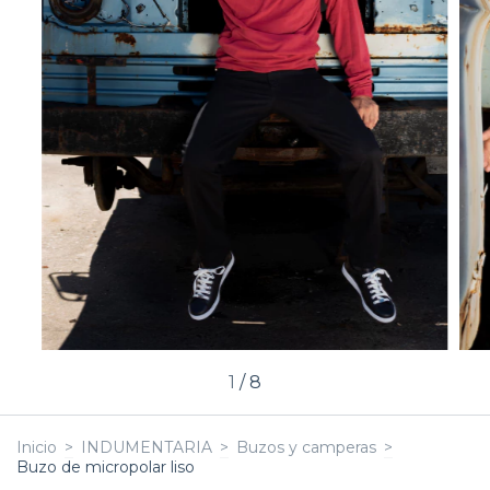
1
/
8
Inicio
>
INDUMENTARIA
>
Buzos y camperas
>
Buzo de micropolar liso