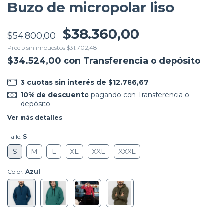
Buzo de micropolar liso
$38.360,00
$54.800,00
Precio sin impuestos
$31.702,48
$34.524,00
con
Transferencia o depósito
3
cuotas sin interés de
$12.786,67
10% de descuento
pagando con Transferencia o
depósito
Ver más detalles
Talle:
S
S
M
L
XL
XXL
XXXL
Color:
Azul