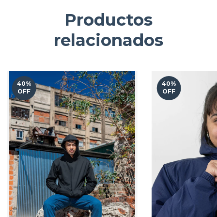
Productos
relacionados
40
%
40
%
OFF
OFF