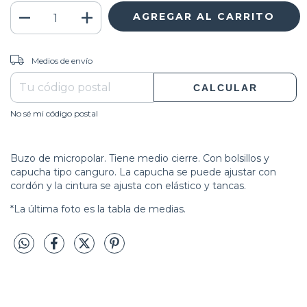
CAMBIAR CP
Entregas para el CP:
Medios de envío
CALCULAR
No sé mi código postal
Buzo de micropolar. Tiene medio cierre. Con bolsillos y
capucha tipo canguro. La capucha se puede ajustar con
cordón y la cintura se ajusta con elástico y tancas.
*La última foto es la tabla de medias.