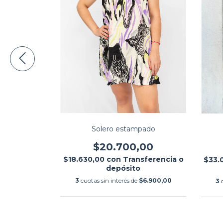
Solero estampado
rdina
$20.700,00
,00
$18.630,00
con
Transferencia o
sferencia o
$33.
depósito
3
cuotas sin interés de
$6.900,00
$15.300,00
3