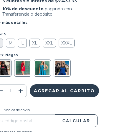
3
cuotas sin interés de
$7.433,33
10% de descuento
pagando con
Transferencia o depósito
r más detalles
le:
S
S
M
L
XL
XXL
XXXL
or:
Negro
CAMBIAR CP
regas para el CP:
Medios de envío
CALCULAR
sé mi código postal