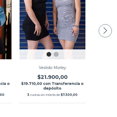
Vestido Morley
Ve
$21.900,00
$2
cia o
$19.710,00
con
Transferencia o
$25.380,0
depósito
,00
3
cuotas sin interés de
$7.300,00
3
cuotas si